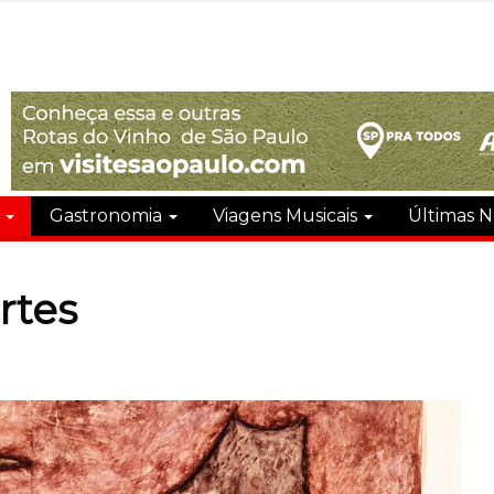
s
Gastronomia
Viagens Musicais
Últimas N
artes