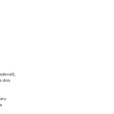
adevall),
s dois
 seu
na