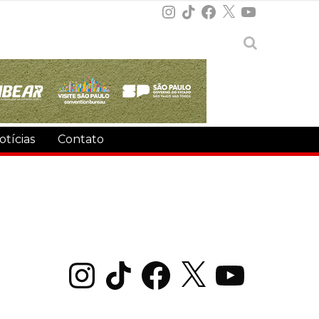
Instagram
TikTok
Facebook
X
YouTube
otícias
Contato
Instagram
TikTok
Facebook
X
YouTube