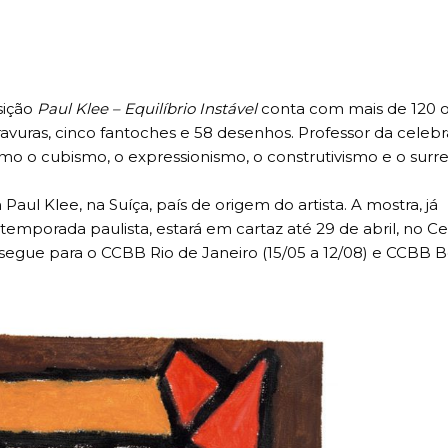
ção
Paul Klee – Equilíbrio Instável
conta com mais de 120 o
o gravuras, cinco fantoches e 58 desenhos. Professor da celeb
o o cubismo, o expressionismo, o construtivismo e o surre
ul Klee, na Suíça, país de origem do artista. A mostra, já
porada paulista, estará em cartaz até 29 de abril, no C
s segue para o CCBB Rio de Janeiro (15/05 a 12/08) e CCBB B