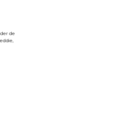
oder de
reddie,