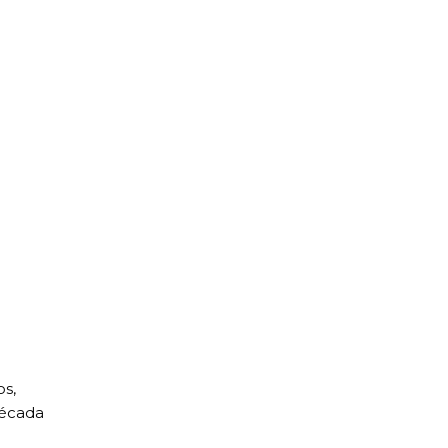
os,
écada