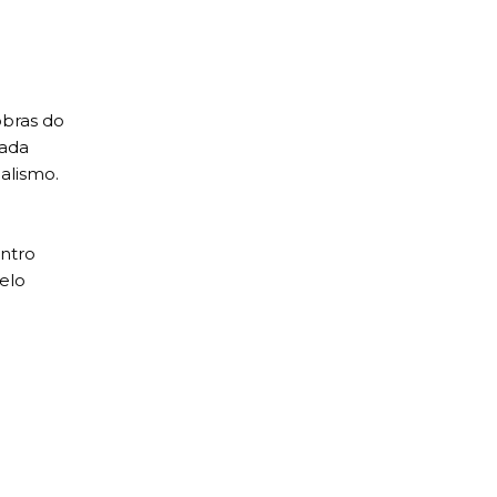
bras do
rada
alismo.
entro
elo