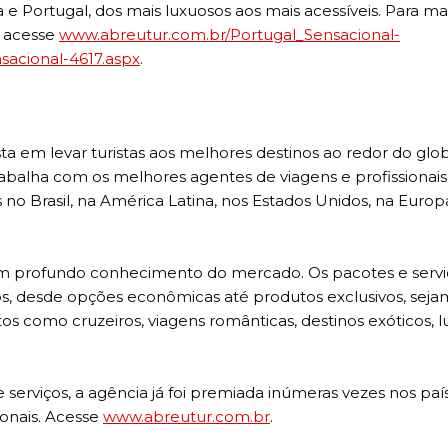
 Portugal, dos mais luxuosos aos mais acessíveis. Para ma
u acesse
www.abreutur.com.br/Portugal_
Sensacional-
sacional-4617.aspx
.
a em levar turistas aos melhores destinos ao redor do glo
trabalha com os melhores agentes de viagens e profissionais
o Brasil, na América Latina, nos Estados Unidos, na Europ
um profundo conhecimento do mercado. Os pacotes e servi
, desde opções econômicas até produtos exclusivos, sej
os como cruzeiros, viagens românticas, destinos exóticos, l
e serviços, a agência já foi premiada inúmeras vezes nos pa
ionais. Acesse
www.abreutur.com.br
.