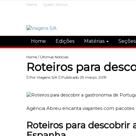
Home
Quem Somos
Home
Edições
Matérias
Seçõe
Home
/
Últimas Notícias
Roteiros para desc
Por
Viagens S/A
Publicado 29 março, 2019
Agência Abreu encanta viajantes com pacotes p
Roteiros para descobrir
Espanha