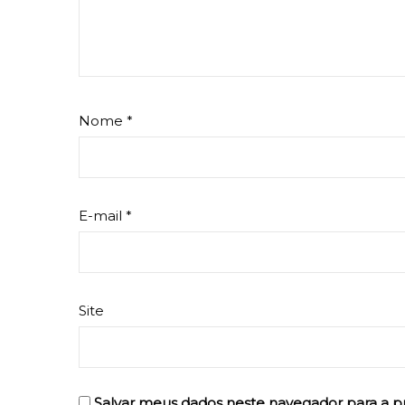
Nome
*
E-mail
*
Site
Salvar meus dados neste navegador para a p