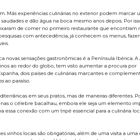
. Más experiências culinárias no exterior podem marcar
 saudades e dão água na boca mesmo anos depois. Por iss
eixaram de comer no primeiro restaurante que encontram 
zem pesquisas com antecedência, já conhecem os menus, faz
eis.
a novas sensações gastronômicas é a Península Ibérica. A
tinos ao redor do globo, tem visto aumentar a procura por
spanha, dois países de culinárias marcantes e complement
es
ao paraíso.
editerrânicas em seus pratos, mas de maneiras diferentes. P
enas o célebre bacalhau, embora ele seja um elemento imp
 essa conexão com um tripé essencial para a culinária loca
s vinhos locais são obrigatórias, além de uma visita a uma