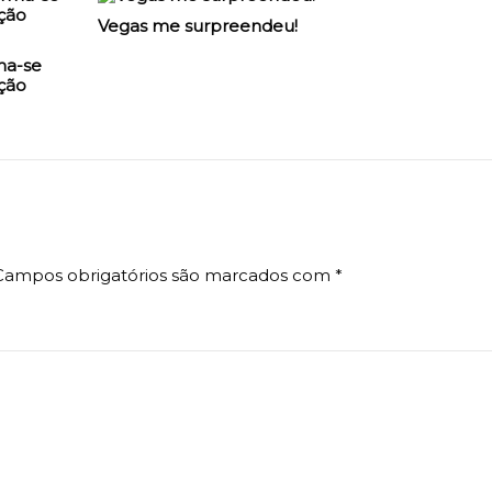
Vegas me surpreendeu!
ma-se
ção
Campos obrigatórios são marcados com
*