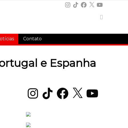
Instagram
TikTok
Facebook
X
YouTube
otícias
Contato
Portugal e Espanha
Instagram
TikTok
Facebook
X
YouTube