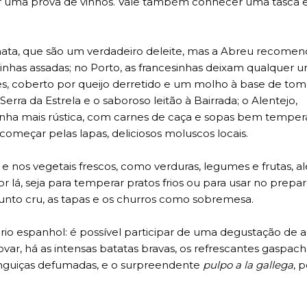
zer uma prova de vinhos. Vale também conhecer uma tasca 
 nata, que são um verdadeiro deleite, mas a Abreu recomend
rdinhas assadas; no Porto, as francesinhas deixam qualquer 
s, coberto por queijo derretido e um molho à base de tom
Serra da Estrela e o saboroso leitão à Bairrada; o Alentejo,
ha mais rústica, com carnes de caça e sopas bem temper
 começar pelas lapas, deliciosos moluscos locais.
 e nos vegetais frescos, como verduras, legumes e frutas, 
lá, seja para temperar pratos frios ou para usar no prepar
resunto cru, as tapas e os churros como sobremesa.
rio espanhol: é possível participar de uma degustação de az
var, há as intensas batatas bravas, os refrescantes gaspach
linguiças defumadas, e o surpreendente
pulpo a la gallega
, 