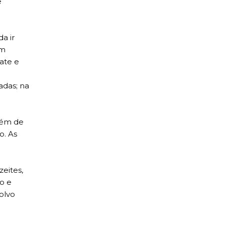
e
a ir
um
ate e
adas; na
além de
o. As
eites,
o e
polvo