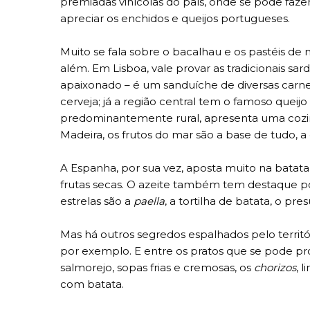
premiadas vinícolas do país, onde se pode fa
apreciar os enchidos e queijos portugueses.
Muito se fala sobre o bacalhau e os pastéis de
além. Em Lisboa, vale provar as tradicionais sa
apaixonado – é um sanduíche de diversas carne
cerveja; já a região central tem o famoso queijo 
predominantemente rural, apresenta uma cozin
Madeira, os frutos do mar são a base de tudo, a
A Espanha, por sua vez, aposta muito na batata
frutas secas. O azeite também tem destaque por 
estrelas são a
paella
, a tortilha de batata, o p
Mas há outros segredos espalhados pelo territó
por exemplo. E entre os pratos que se pode pro
salmorejo, sopas frias e cremosas, os
chorizos
, 
com batata.