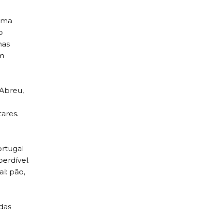
 uma
o
nas
em
 Abreu,
ares.
ortugal
erdível.
l: pão,
 das