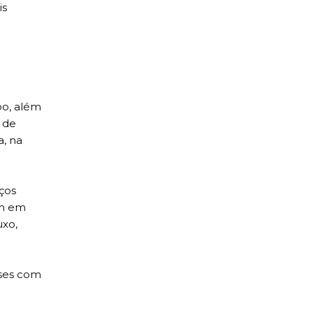
is
bo, além
 de
a, na
ços
am em
uxo,
íses com