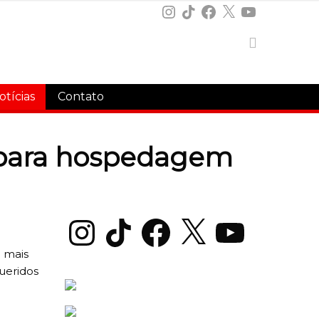
Instagram
TikTok
Facebook
X
YouTube
otícias
Contato
e para hospedagem
Instagram
TikTok
Facebook
X
YouTube
 mais
ueridos