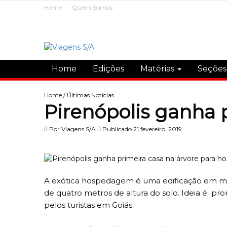
Home
Quem Somos
Home
Edições
Matérias
Seçõe
Home
/
Últimas Notícias
Pirenópolis ganha 
Por
Viagens S/A
Publicado 21 fevereiro, 2019
A exótica hospedagem é uma edificação em mad
de quatro metros de altura do solo. Ideia é p
pelos turistas em Goiás.