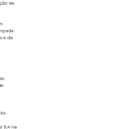
ação da
em
lâmpada
s e da
do
de
rês
e 9,4 na