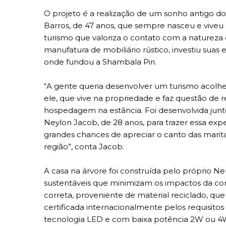
O projeto é a realização de um sonho antigo d
Barros, de 47 anos, que sempre nasceu e viveu
turismo que valoriza o contato com a natureza 
manufatura de mobiliário rústico, investiu sua
onde fundou a Shambala Piri.
“A gente queria desenvolver um turismo acolhedo
ele, que vive na propriedade e faz questão de r
hospedagem na estância. Foi desenvolvida junto
Neylon Jacob, de 28 anos, para trazer essa exper
grandes chances de apreciar o canto das marita
região”, conta Jacob.
A casa na árvore foi construída pelo próprio Ne
sustentáveis que minimizam os impactos da co
correta, proveniente de material reciclado, q
certificada internacionalmente pelos requisitos
tecnologia LED e com baixa potência 2W ou 4W, 