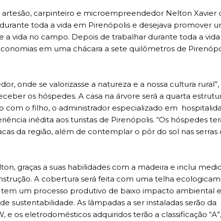
o artesão, carpinteiro e microempreendedor Nelton Xavier 
 durante toda a vida em Pirenópolis e desejava promover 
e a vida no campo. Depois de trabalhar durante toda a vid
s economias em uma chácara a sete quilômetros de Pirenópol
r, onde se valorizasse a natureza e a nossa cultura rural”,
eceber os hóspedes. A casa na árvore será a quarta estrutu
 com o filho, o administrador especializado em hospitalid
iência inédita aos turistas de Pirenópolis. “Os hóspedes te
cas da região, além de contemplar o pôr do sol nas serras
lton, graças a suas habilidades com a madeira e inclui medi
nstrução. A cobertura será feita com uma telha ecologica
ue tem um processo produtivo de baixo impacto ambiental e
 de sustentabilidade. As lâmpadas a ser instaladas serão da
e os eletrodomésticos adquiridos terão a classificação “A”