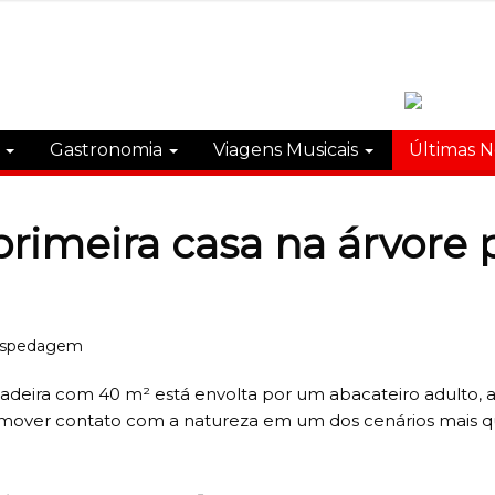
s
Gastronomia
Viagens Musicais
Últimas N
primeira casa na árvor
eira com 40 m² está envolta por um abacateiro adulto, a
romover contato com a natureza em um dos cenários mais q