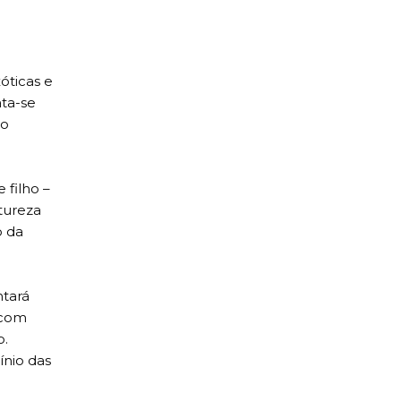
óticas e
ata-se
io
 filho –
tureza
o da
ntará
 com
o.
ínio das