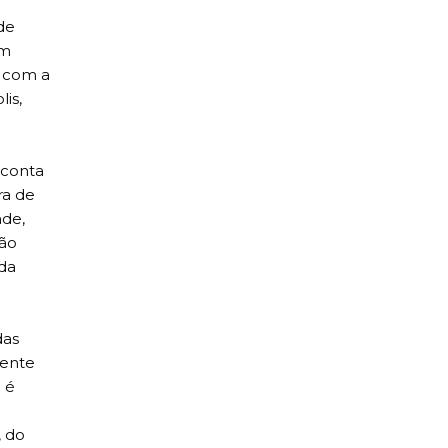
de
um
a com a
is,
 conta
ra de
ade,
rão
 da
das
mente
 é
, do