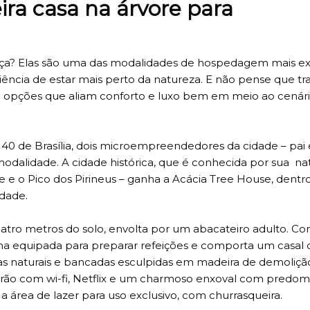
ira casa na árvore para
ança? Elas são uma das modalidades de hospedagem mais ex
iência de estar mais perto da natureza. E não pense que tr
 opções que aliam conforto e luxo bem em meio ao cenár
140 de Brasília, dois microempreendedores da cidade – pai e
dalidade. A cidade histórica, que é conhecida por sua na
 e o Pico dos Pirineus – ganha a Acácia Tree House, dentr
idade.
atro metros do solo, envolta por um abacateiro adulto. Co
nha equipada para preparar refeições e comporta um casal
uras naturais e bancadas esculpidas em madeira de demoliçã
rão com wi-fi, Netflix e um charmoso enxoval com predom
a área de lazer para uso exclusivo, com churrasqueira.