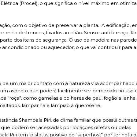
étrica (Procel), o que significa o nível máximo em otimiz
ntação, com o objetivo de preservar a planta. A edificação, 
por meio de troncos, fixados ao chão. Sensor anti fumaça, 
parte dos itens de segurança. O uso da madeira nas parede
ar condicionado ou aquecedor, o que vai contribuir para a
ulo de um maior contato com a natureza virá acompanhado 
, um aspecto que poderá facilmente ser percebido no uso 
amada “roça”, como gamelas e colheres de pau, fogão a lenha,
esmaltados, lamparina e lampião a querosene.
stância Shambala Piri, de clima familiar que possui outras t
, que podem ser acessadas por locações diretas ou pelas
a Piri tem o status positivo de “superhost” por ter nota d