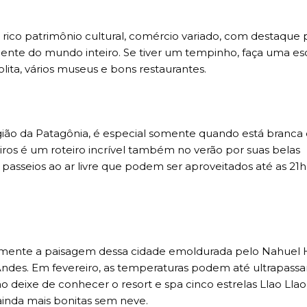
co patrimônio cultural, comércio variado, com destaque 
gente do mundo inteiro. Se tiver um tempinho, faça uma e
lita, vários museus e bons restaurantes.
ão da Patagônia, é especial somente quando está branca
ros é um roteiro incrível também no verão por suas belas
 passeios ao ar livre que podem ser aproveitados até as 21h,
amente a paisagem dessa cidade emoldurada pelo Nahuel 
 Andes. Em fevereiro, as temperaturas podem até ultrapassa
̃o deixe de conhecer o resort e spa cinco estrelas Llao Llao
inda mais bonitas sem neve.