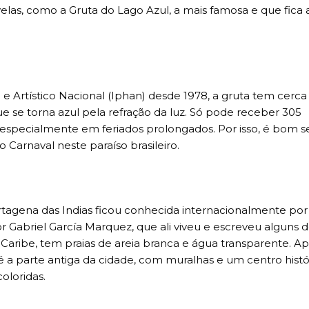
ovelas, como a Gruta do Lago Azul, a mais famosa e que fica
 e Artístico Nacional (Iphan) desde 1978, a gruta tem cerca
e se torna azul pela refração da luz. Só pode receber 305
o, especialmente em feriados prolongados. Por isso, é bom s
Carnaval neste paraíso brasileiro.
rtagena das Indias ficou conhecida internacionalmente por
or Gabriel García Marquez, que ali viveu e escreveu alguns 
ribe, tem praias de areia branca e água transparente. Ap
é a parte antiga da cidade, com muralhas e um centro histó
oloridas.