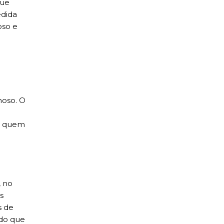
que
edida
oso e
hoso. O
ra quem
, no
s
s de
ndo que