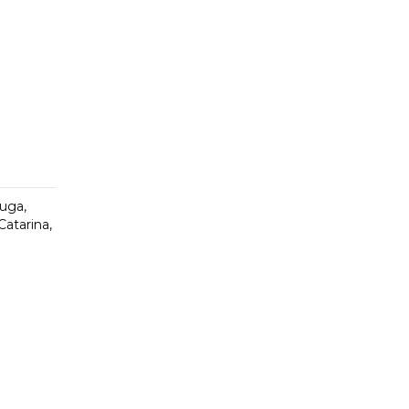
duga
,
Catarina
,