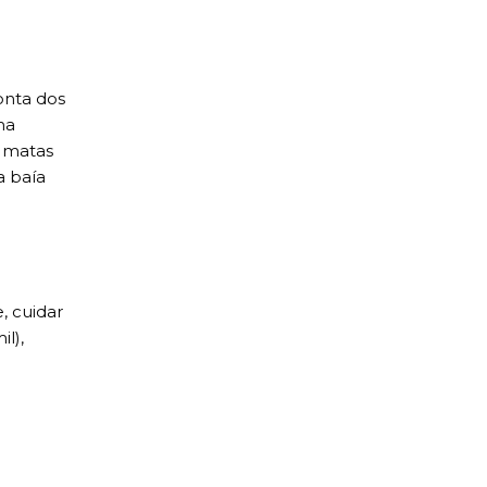
Ponta dos
ma
s matas
 baía
, cuidar
l),