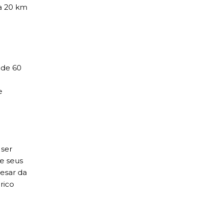
 a 20 km
 de 60
e
 ser
de seus
esar da
rico