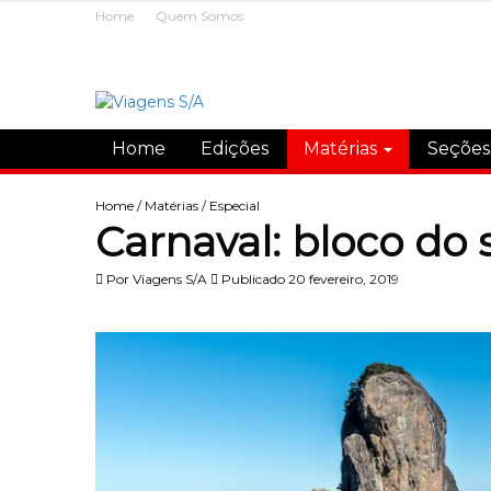
Home
Quem Somos
Home
Edições
Matérias
Seçõe
Home
/
Matérias
/
Especial
Carnaval: bloco do
Por
Viagens S/A
Publicado 20 fevereiro, 2019