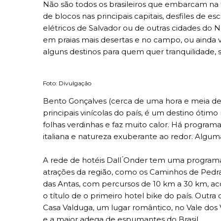
Não são todos os brasileiros que embarcam na 
de blocos nas principais capitais, desfiles de es
elétricos de Salvador ou de outras cidades do
em praias mais desertas e no campo, ou ainda v
alguns destinos para quem quer tranquilidade, s
Foto: Divulgação
Bento Gonçalves (cerca de uma hora e meia de
principais vinícolas do país, é um destino ótim
folhas verdinhas e faz muito calor. Há progra
italiana e natureza exuberante ao redor. Algum
A rede de hotéis Dall ́Onder tem uma programa 
atrações da região, como os Caminhos de Pedr
das Antas, com percursos de 10 km a 30 km, a
o título de o primeiro hotel bike do país. Out
Casa Valduga, um lugar romântico, no Vale dos
e a maior adega de espumantes do Brasil.