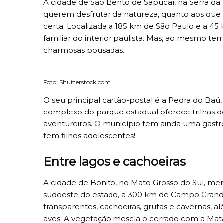
A cidade de São Bento de Sapucaí, na Serra da 
querem desfrutar da natureza, quanto aos que
certa. Localizada a 185 km de São Paulo e a 4
familiar do interior paulista. Mas, ao mesmo te
charmosas pousadas.
Foto: Shutterstock.com
O seu principal cartão-postal é a Pedra do Ba
complexo do parque estadual oferece trilhas de 
aventureiros. O município tem ainda uma gastr
tem filhos adolescentes!
Entre lagos e cachoeiras
A cidade de Bonito, no Mato Grosso do Sul, me
sudoeste do estado, a 300 km de Campo Grande,
transparentes, cachoeiras, grutas e cavernas, a
aves. A vegetação mescla o cerrado com a Mata A