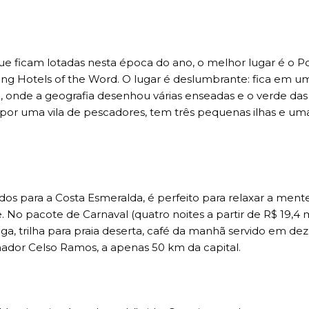
 que ficam lotadas nesta época do ano, o melhor lugar é o 
g Hotels of the Word. O lugar é deslumbrante: fica em u
na, onde a geografia desenhou várias enseadas e o verde da
 por uma vila de pescadores, tem três pequenas ilhas e uma
s para a Costa Esmeralda, é perfeito para relaxar a mente
 No pacote de Carnaval (quatro noites a partir de R$ 19,4 mi
oga, trilha para praia deserta, café da manhã servido em dez
nador Celso Ramos, a apenas 50 km da capital.