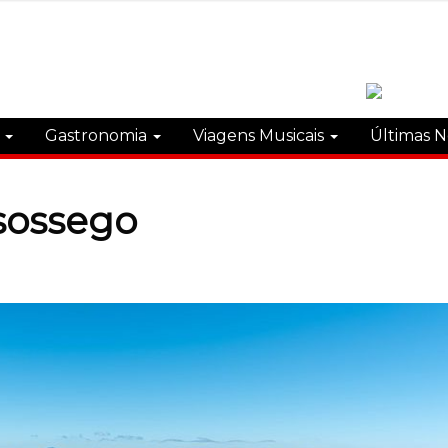
s
Gastronomia
Viagens Musicais
Últimas N
 sossego