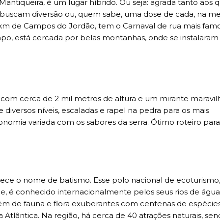
Mantiqueira, é um lugar híbrido. Ou seja: agrada tanto aos 
 buscam diversão ou, quem sabe, uma dose de cada, na m
5 km de Campos do Jordão, tem o Carnaval de rua mais fam
mpo, está cercada por belas montanhas, onde se instalaram
ú, com cerca de 2 mil metros de altura e um mirante maravil
diversos níveis, escaladas e rapel na pedra para os mais
onomia variada com os sabores da serra. Ótimo roteiro pa
rece o nome de batismo. Esse polo nacional de ecoturismo
 é conhecido internacionalmente pelos seus rios de água
lém de fauna e flora exuberantes com centenas de espécie
tlântica. Na região, há cerca de 40 atrações naturais, se