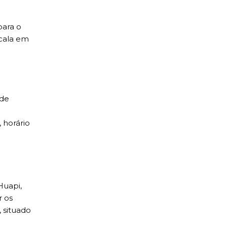
para o
scala em
 de
 horário
Huapi,
r os
, situado