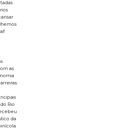
otadas
rios
cansar
colhemos
al!
as
 com as
ronomia
rreiras.
incipais
 do Rio
recebeu
stico da
nícola