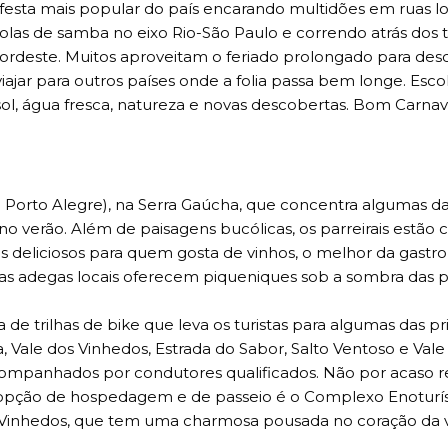
festa mais popular do país encarando multidões em ruas l
colas de samba no eixo Rio-São Paulo e correndo atrás dos t
 Nordeste. Muitos aproveitam o feriado prolongado para des
iajar para outros países onde a folia passa bem longe. Es
ol, água fresca, natureza e novas descobertas. Bom Carnav
 Porto Alegre), na Serra Gaúcha, que concentra algumas d
o no verão. Além de paisagens bucólicas, os parreirais estão
mas deliciosos para quem gosta de vinhos, o melhor da gast
as adegas locais oferecem piqueniques sob a sombra das pa
de trilhas de bike que leva os turistas para algumas das pr
a, Vale dos Vinhedos, Estrada do Sabor, Salto Ventoso e Vale
companhados por condutores qualificados. Não por acaso 
ra opção de hospedagem e de passeio é o Complexo Enoturí
 Vinhedos, que tem uma charmosa pousada no coração da vi