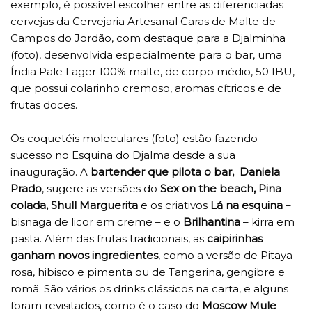
exemplo, é possível escolher entre as diferenciadas
cervejas da Cervejaria Artesanal Caras de Malte de
Campos do Jordão, com destaque para a Djalminha
(foto), desenvolvida especialmente para o bar, uma
Índia Pale Lager 100% malte, de corpo médio, 50 IBU,
que possui colarinho cremoso, aromas cítricos e de
frutas doces.
Os coquetéis moleculares (foto) estão fazendo
sucesso no Esquina do Djalma desde a sua
inauguração. A
bartender que pilota o bar, Daniela
Prado
, sugere as versões do
Sex on the beach, Pina
colada, Shull Marguerita
e os criativos
Lá na esquina
–
bisnaga de licor em creme – e o
Brilhantina
– kirra em
pasta. Além das frutas tradicionais, as
caipirinhas
ganham novos ingredientes
, como a versão de Pitaya
rosa, hibisco e pimenta ou de Tangerina, gengibre e
romã. São vários os drinks clássicos na carta, e alguns
foram revisitados, como é o caso do
Moscow Mule
–