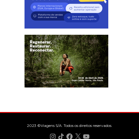
2023 ©Viagens S/A. Todos os direitos reservados.
Instagram
TikTok
Facebook
X
YouTube