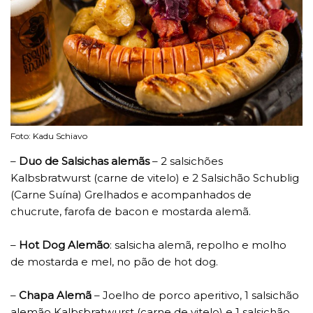
Foto: Kadu Schiavo
–
Duo de Salsichas alemãs
– 2 salsichões
Kalbsbratwurst (carne de vitelo) e 2 Salsichão Schublig
(Carne Suína) Grelhados e acompanhados de
chucrute, farofa de bacon e mostarda alemã.
–
Hot Dog Alemão
: salsicha alemã, repolho e molho
de mostarda e mel, no pão de hot dog.
–
Chapa Alemã
– Joelho de porco aperitivo, 1 salsichão
alemão Kalbsbratwurst (carne de vitelo) e 1 salsichão