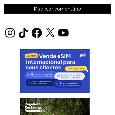
Instagram
TikTok
Facebook
X
YouTube