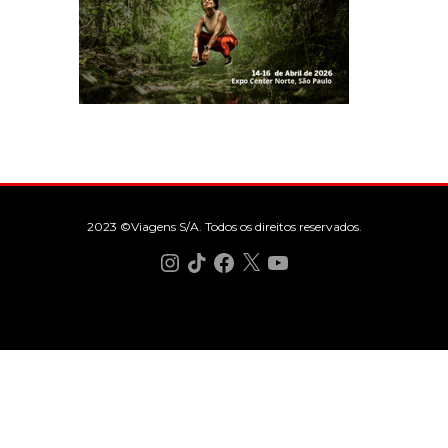
2023 ©Viagens S/A. Todos os direitos reservados.
Instagram
TikTok
Facebook
X
YouTube