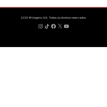
2023 ©Viagens S/A. Todos os direitos reservados.
Instagram
TikTok
Facebook
X
YouTube