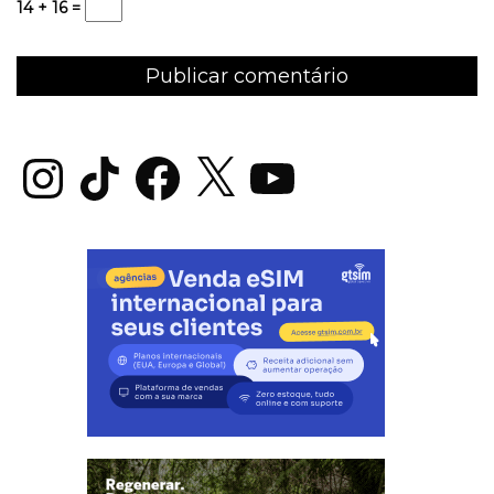
14 + 16 =
Instagram
TikTok
Facebook
X
YouTube