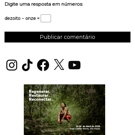
Digite uma resposta em números:
dezoito − onze =
Instagram
TikTok
Facebook
X
YouTube