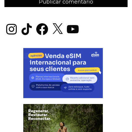
Instagram
TikTok
Facebook
X
YouTube