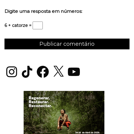
Digite uma resposta em números:
6 + catorze =
Instagram
TikTok
Facebook
X
YouTube