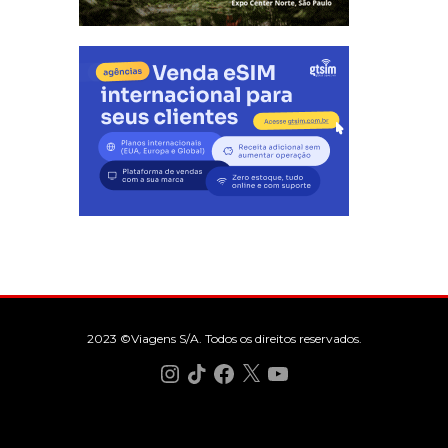
2023 ©Viagens S/A. Todos os direitos reservados.
Instagram
TikTok
Facebook
X
YouTube