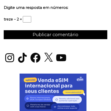
Digite uma resposta em números:
treze − 2 =
Instagram
TikTok
Facebook
X
YouTube