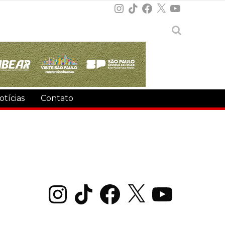
Instagram
TikTok
Facebook
X
YouTube
otícias
Contato
Instagram
TikTok
Facebook
X
YouTube