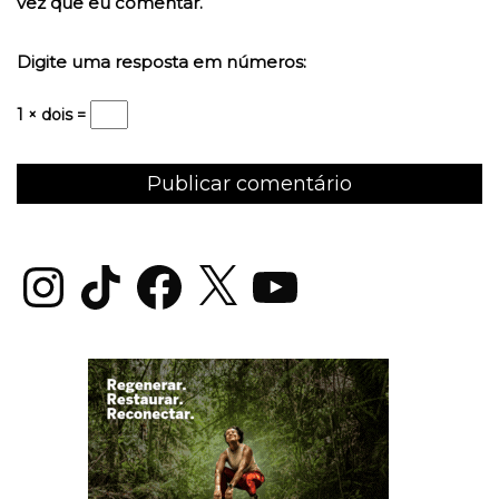
vez que eu comentar.
Digite uma resposta em números:
1 × dois =
Instagram
TikTok
Facebook
X
YouTube