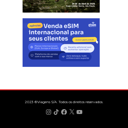
2023 ©Viagens S/A. Todos os direitos reservados.
Instagram
TikTok
Facebook
X
YouTube