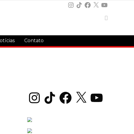
Instagram
TikTok
Facebook
X
YouTube
otícias
Contato
Instagram
TikTok
Facebook
X
YouTube