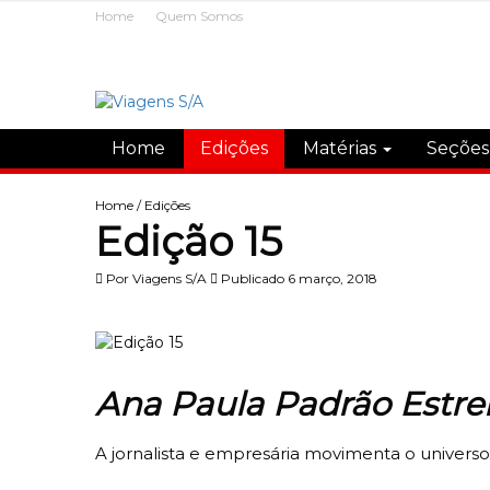
Home
Quem Somos
Home
Edições
Matérias
Seçõe
Home
/
Edições
Edição 15
Por
Viagens S/A
Publicado 6 março, 2018
Ana Paula Padrão Estre
A jornalista e empresária movimenta o universo