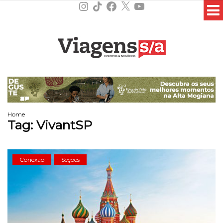
Instagram
TikTok
Facebook
X
YouTube
Home
Tag:
VivantSP
Conexão
Seções