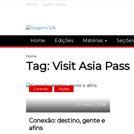
Home
Quem Somos
Home
Edições
Matérias
Seçõe
Home
Tag:
Visit Asia Pass
Conexão
Seções
0
21 março, 2018
Conexão: destino, gente e
afins