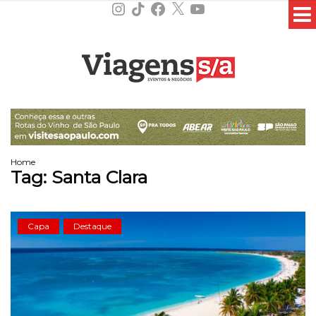
Instagram
TikTok
Facebook
X
YouTube
Home
Tag:
Santa Clara
Capa
Destaque