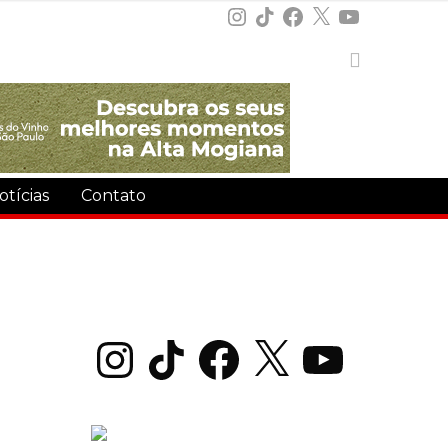
Instagram
TikTok
Facebook
X
YouTube
otícias
Contato
Instagram
TikTok
Facebook
X
YouTube