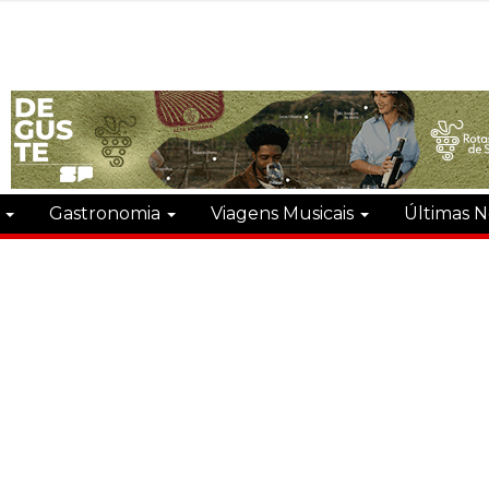
s
Gastronomia
Viagens Musicais
Últimas N