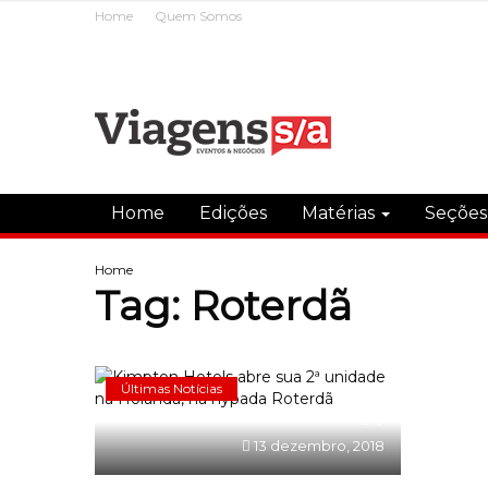
Home
Quem Somos
Home
Edições
Matérias
Seçõe
Home
Tag:
Roterdã
Últimas Notícias
0
13 dezembro, 2018