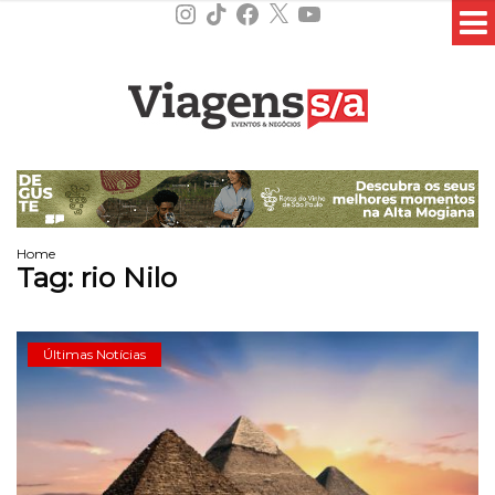
Instagram
TikTok
Facebook
X
YouTube
Home
Tag:
rio Nilo
Últimas Notícias