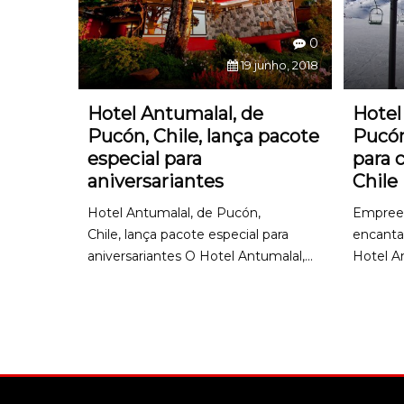
0
19 junho, 2018
Hotel Antumalal, de
Hotel
Pucón, Chile, lança pacote
Pucón
especial para
para 
aniversariantes
Chile
Hotel Antumalal, de Pucón,
Empreen
Chile, lança pacote especial para
encantad
aniversariantes O Hotel Antumalal,...
Hotel An