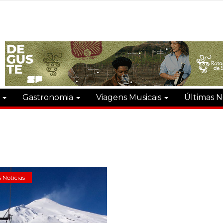
s
Gastronomia
Viagens Musicais
Últimas N
 Notícias