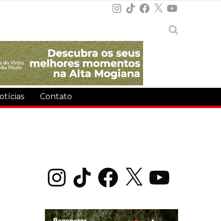
Instagram
TikTok
Facebook
X
YouTube
otícias
Contato
Instagram
TikTok
Facebook
X
YouTube