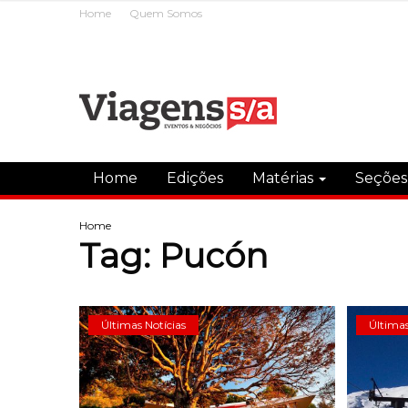
Home
Quem Somos
Home
Edições
Matérias
Seçõe
Home
Tag:
Pucón
Últimas Notícias
Últimas