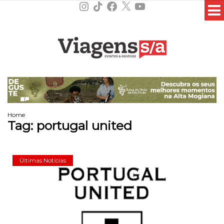
Instagram
TikTok
Facebook
X
YouTube
Home
Tag:
portugal united
Últimas Notícias