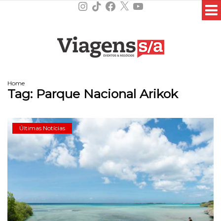
Instagram
TikTok
Facebook
X
YouTube
Home
Tag:
Parque Nacional Arikok
Últimas Notícias