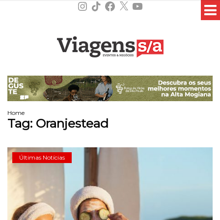
Instagram
TikTok
Facebook
X
YouTube
Home
Tag:
Oranjestead
Últimas Notícias