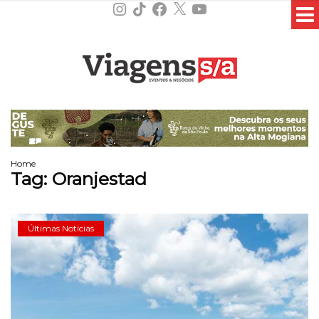
Instagram
TikTok
Facebook
X
YouTube
Home
Tag:
Oranjestad
Últimas Notícias