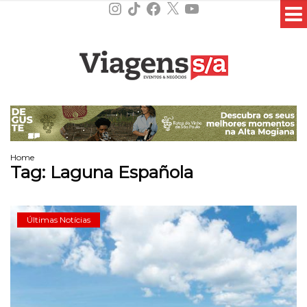
Instagram
TikTok
Facebook
X
YouTube
Home
Tag:
Laguna Española
Últimas Notícias