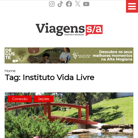
Instagram
TikTok
Facebook
X
YouTube
Home
Tag:
Instituto Vida Livre
Conexão
Seções