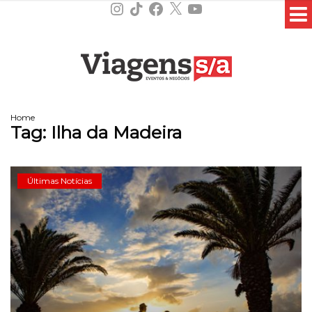
Instagram
TikTok
Facebook
X
YouTube
Home
Tag:
Ilha da Madeira
Últimas Notícias