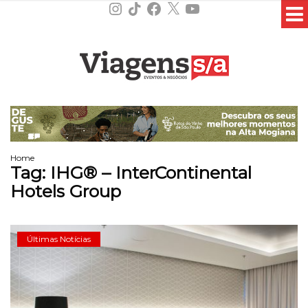
Instagram
TikTok
Facebook
X
YouTube
Home
Tag:
IHG® – InterContinental
Hotels Group
Últimas Notícias