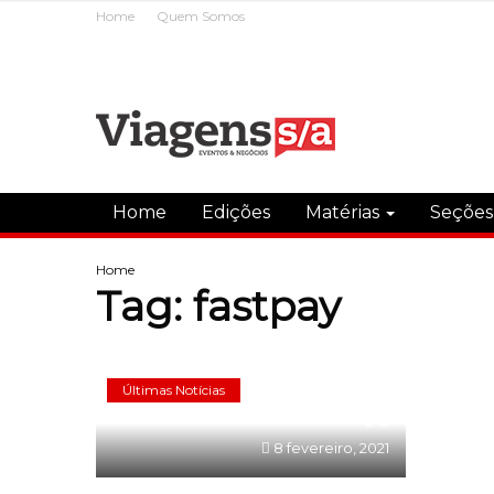
Home
Quem Somos
Home
Edições
Matérias
Seçõe
Home
Tag:
fastpay
Últimas Notícias
0
8 fevereiro, 2021