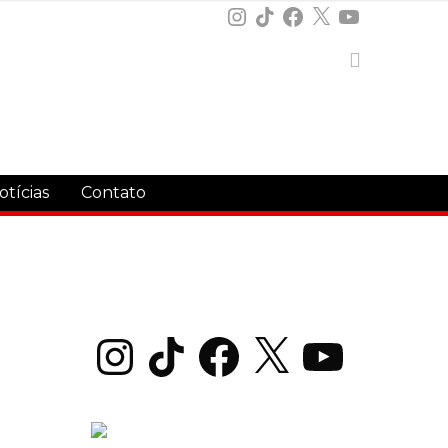
Instagram
TikTok
Facebook
X
YouTube
otícias
Contato
Instagram
TikTok
Facebook
X
YouTube