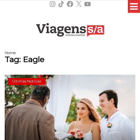
Instagram
TikTok
Facebook
X
YouTube
Home
Tag:
Eagle
Últimas Notícias