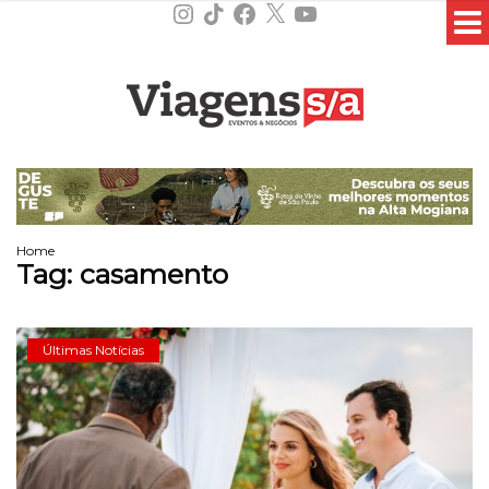
Instagram
TikTok
Facebook
X
YouTube
Home
Tag:
casamento
Últimas Notícias