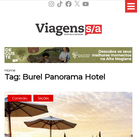
Instagram
TikTok
Facebook
X
YouTube
Home
Tag:
Burel Panorama Hotel
Conexão
Seções