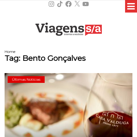
Instagram
TikTok
Facebook
X
YouTube
Home
Tag:
Bento Gonçalves
Últimas Notícias