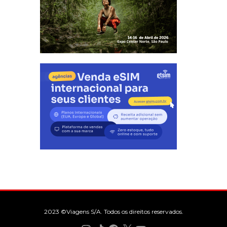
2023 ©Viagens S/A. Todos os direitos reservados.
Instagram
TikTok
Facebook
X
YouTube