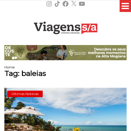
Instagram
TikTok
Facebook
X
YouTube
Home
Tag:
baleias
Últimas Notícias