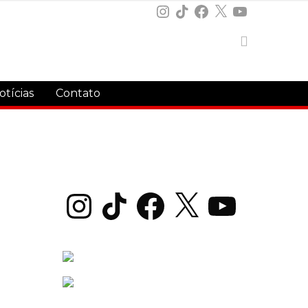
Instagram
TikTok
Facebook
X
YouTube
otícias
Contato
Instagram
TikTok
Facebook
X
YouTube