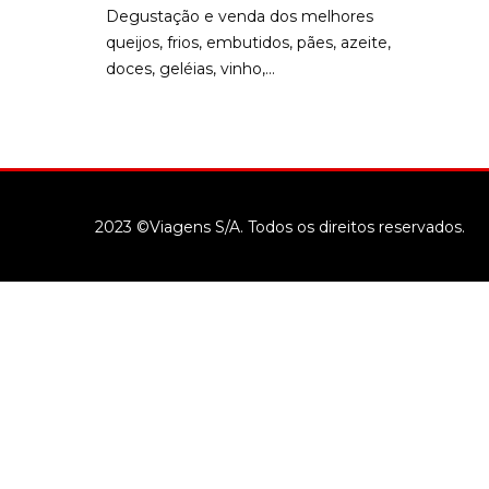
Degustação e venda dos melhores
queijos, frios, embutidos, pães, azeite,
doces, geléias, vinho,...
2023 ©Viagens S/A. Todos os direitos reservados.