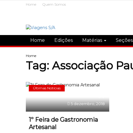
Home
Quem Somos
Home
Edições
Matérias
Seçõe
Home
Tag:
Associação Pau
Últimas Notícias
0
5 dezembro, 2018
1º Feira de Gastronomia
Artesanal