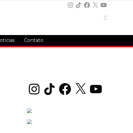
Instagram
TikTok
Facebook
X
YouTube
otícias
Contato
Instagram
TikTok
Facebook
X
YouTube