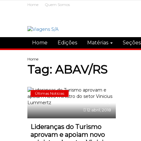
Home
Quem Somos
Home
Edições
Matérias
Seçõe
Home
Tag:
ABAV/RS
Últimas Notícias
0
12 abril, 2018
Lideranças do Turismo
aprovam e apoiam novo