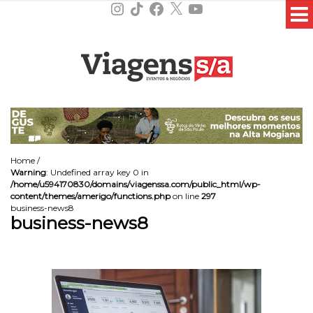
Instagram
TikTok
Facebook
X
YouTube
Home
/
Warning
: Undefined array key 0 in
/home/u594170830/domains/viagenssa.com/public_html/wp-
content/themes/amerigo/functions.php
on line
297
business-news8
business-news8