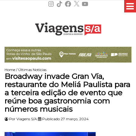
Instagram
TikTok
Facebook
X
YouTube
Home
/
Últimas Notícias
Broadway invade Gran Vía,
restaurante do Meliá Paulista para
a terceira edição de evento que
reúne boa gastronomia com
números musicais
Por
Viagens S/A
Publicado 27 março, 2024