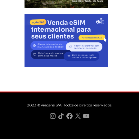
2023 ©Viagens S/A. Todos os direitos reservados.
Instagram
TikTok
Facebook
X
YouTube