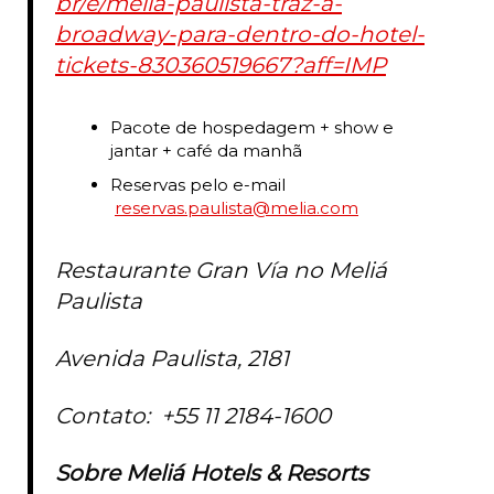
br/e/melia-paulista-traz-a-
broadway-para-dentro-do-hotel-
tickets-830360519667?aff=IMP
Pacote de hospedagem + show e
jantar + café da manhã
Reservas pelo e-mail
reservas.paulista@melia.com
Restaurante Gran Vía no Meliá
Paulista
Avenida Paulista, 2181
Contato: +55 11 2184-1600
Sobre Meliá Hotels & Resorts