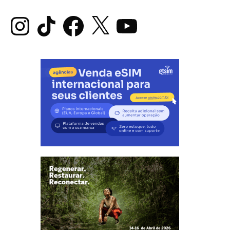
Instagram
TikTok
Facebook
X
YouTube